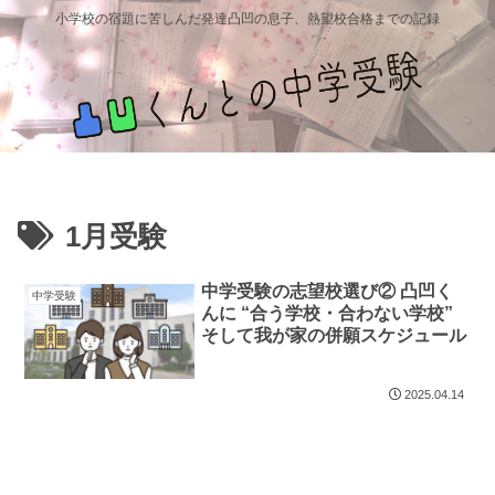
小学校の宿題に苦しんだ発達凸凹の息子、熱望校合格までの記録
1月受験
中学受験の志望校選び② 凸凹く
中学受験
んに “合う学校・合わない学校”
そして我が家の併願スケジュール
2025.04.14