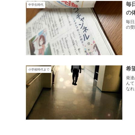
毎
中学生時代
の
毎日
の受
希
小学校時代まで
発達
んて
なれ