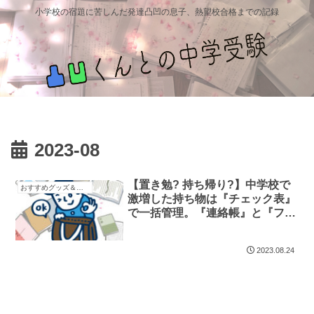
小学校の宿題に苦しんだ発達凸凹の息子、熱望校合格までの記録
2023-08
【置き勉? 持ち帰り?】中学校で
おすすめグッズ＆教材
激増した持ち物は『チェック表』
で一括管理。『連絡帳』と『ファ
イル』で忘れ物を防ごう！
2023.08.24