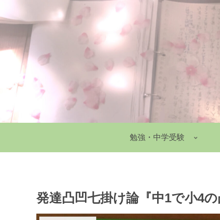
勉強・中学受験
発達凸凹七掛け論『中1で小4