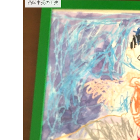
凸凹中受の工夫