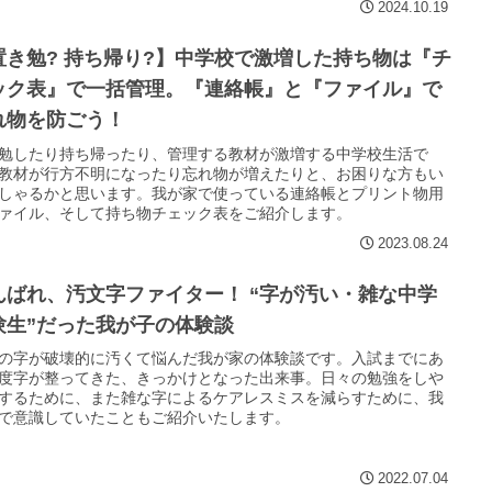
2024.10.19
置き勉? 持ち帰り?】中学校で激増した持ち物は『チ
ック表』で一括管理。『連絡帳』と『ファイル』で
れ物を防ごう！
勉したり持ち帰ったり、管理する教材が激増する中学校生活で
教材が行方不明になったり忘れ物が増えたりと、お困りな方もい
しゃるかと思います。我が家で使っている連絡帳とプリント物用
ァイル、そして持ち物チェック表をご紹介します。
2023.08.24
んばれ、汚文字ファイター！ “字が汚い・雑な中学
験生”だった我が子の体験談
の字が破壊的に汚くて悩んだ我が家の体験談です。入試までにあ
度字が整ってきた、きっかけとなった出来事。日々の勉強をしや
するために、また雑な字によるケアレスミスを減らすために、我
で意識していたこともご紹介いたします。
2022.07.04