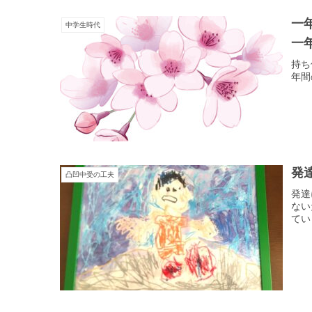
一
中学生時代
一
持ち
年間
発
凸凹中受の工夫
発達
ない
てい