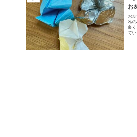
お
お友
私の
良く
てい