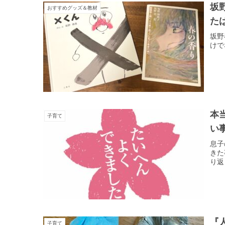
坂
おすすめグッズ＆教材
た
坂野
けで
本
子育て
い
息子
きた
り返
『
子育て