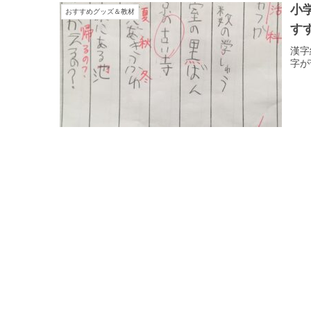
小
おすすめグッズ＆教材
す
漢字
字が