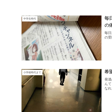
毎
中学生時代
の
毎日
の受
希
小学校時代まで
発達
んて
なれ