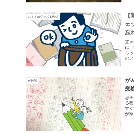
【
おすすめグッズ＆教材
ェ
忘
置き
は、
らっ
のフ
が
体験談
受
息子
る程
すく
が家